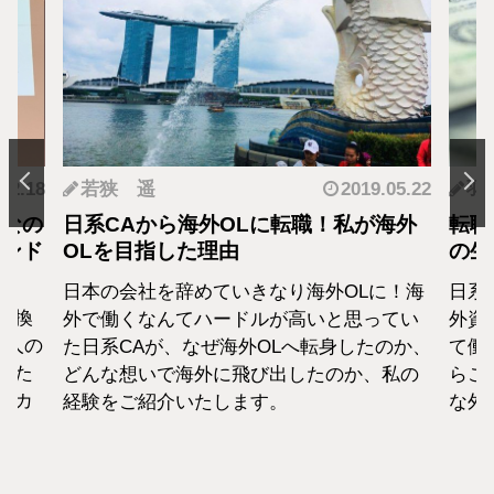
.12.18
若狭 遥
2019.05.22
羽
となの
日系CAから海外OLに転職！私が海外
転職
カンド
OLを目指した理由
の生
日本の会社を辞めていきなり海外OLに！海
日系
転換
外で働くなんてハードルが高いと思ってい
外資
1人の
た日系CAが、なぜ海外OLへ転身したのか、
て働
えた
どんな想いで海外に飛び出したのか、私の
らこ
セカ
経験をご紹介いたします。
な外