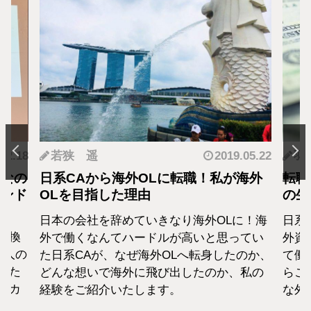
.12.18
若狭 遥
2019.05.22
羽
となの
日系CAから海外OLに転職！私が海外
転職
カンド
OLを目指した理由
の生
日本の会社を辞めていきなり海外OLに！海
日系
転換
外で働くなんてハードルが高いと思ってい
外資
1人の
た日系CAが、なぜ海外OLへ転身したのか、
て働
えた
どんな想いで海外に飛び出したのか、私の
らこ
セカ
経験をご紹介いたします。
な外