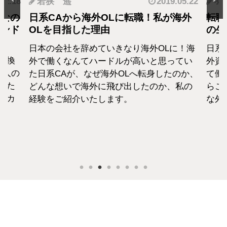
.12.18
若狭 遥
2019.05.22
羽
となの
日系CAから海外OLに転職！私が海外
転職
カンド
OLを目指した理由
の生
日本の会社を辞めていきなり海外OLに！海
日系
転換
外で働くなんてハードルが高いと思ってい
外資
1人の
た日系CAが、なぜ海外OLへ転身したのか、
て働
えた
どんな想いで海外に飛び出したのか、私の
らこ
セカ
経験をご紹介いたします。
な外