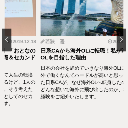
.12.18
若狭 遥
2019.05.22
羽
となの
日系CAから海外OLに転職！私が海外
転職
カンド
OLを目指した理由
の生
日本の会社を辞めていきなり海外OLに！海
日系
転換
外で働くなんてハードルが高いと思ってい
外資
1人の
た日系CAが、なぜ海外OLへ転身したのか、
て働
えた
どんな想いで海外に飛び出したのか、私の
らこ
セカ
経験をご紹介いたします。
な外