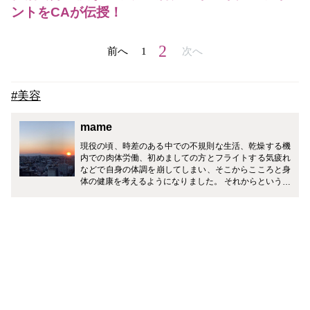
ントをCAが伝授！
2
前へ
1
次へ
#美容
mame
現役の頃、時差のある中での不規則な生活、乾燥する機
内での肉体労働、初めましての方とフライトする気疲れ
などで自身の体調を崩してしまい、そこからこころと身
体の健康を考えるようになりました。 それからというも
の、こころと身体が健康(幸せ)であるために日々気をつ
けてる事があります。 【美×食×働×休＝幸】 美しいもの
を見て、おいしいものを食べて、しっかり働いて、しっ
かり休む。 当たり前のことかもしれませんが、小さなこ
とでも心を込めて行えば、毎日が素敵になります。 私の
コラムを通して、CA流の美容の知識、おいしいお食事
処の紹介はもちろんのこと、毎日を楽しく幸せに過ごす
ためのちょっとしたお手伝いが出来ればと思っておりま
す。 どうぞよろしくお願いいたします。