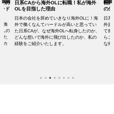
となの
日系CAから海外OLに転職！私が海外
転職
カンド
OLを目指した理由
の生
日本の会社を辞めていきなり海外OLに！海
日系
転換
外で働くなんてハードルが高いと思ってい
外資
1人の
た日系CAが、なぜ海外OLへ転身したのか、
て働
えた
どんな想いで海外に飛び出したのか、私の
らこ
セカ
経験をご紹介いたします。
な外