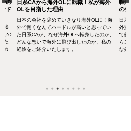
となの
日系CAから海外OLに転職！私が海外
転職
カンド
OLを目指した理由
の生
日本の会社を辞めていきなり海外OLに！海
日系
転換
外で働くなんてハードルが高いと思ってい
外資
1人の
た日系CAが、なぜ海外OLへ転身したのか、
て働
えた
どんな想いで海外に飛び出したのか、私の
らこ
セカ
経験をご紹介いたします。
な外