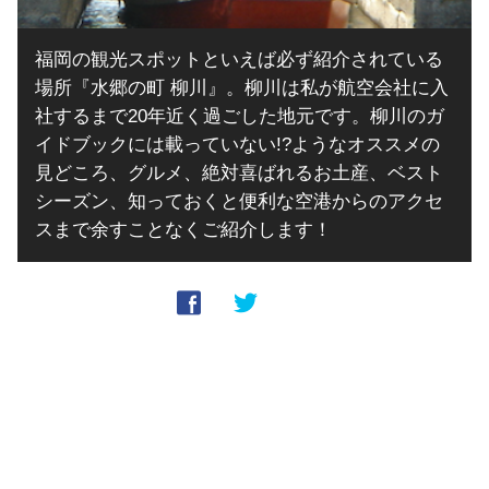
福岡の観光スポットといえば必ず紹介されている
場所『水郷の町 柳川』。柳川は私が航空会社に入
社するまで20年近く過ごした地元です。柳川のガ
イドブックには載っていない!?ようなオススメの
見どころ、グルメ、絶対喜ばれるお土産、ベスト
シーズン、知っておくと便利な空港からのアクセ
スまで余すことなくご紹介します！