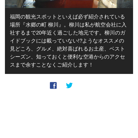
福岡の観光スポットといえば必ず紹介されている
場所『水郷の町 柳川』。柳川は私が航空会社に入
社するまで20年近く過ごした地元です。柳川のガ
イドブックには載っていない!?ようなオススメの
見どころ、グルメ、絶対喜ばれるお土産、ベスト
シーズン、知っておくと便利な空港からのアクセ
スまで余すことなくご紹介します！