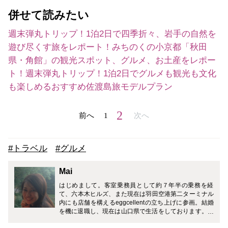
併せて読みたい
週末弾丸トリップ！1泊2日で四季折々、岩手の自然を
遊び尽くす旅をレポート！
みちのくの小京都「秋田
県・角館」の観光スポット、グルメ、お土産をレポー
ト！
週末弾丸トリップ！1泊2日でグルメも観光も文化
も楽しめるおすすめ佐渡島旅モデルプラン
2
前へ
1
次へ
#トラベル
#グルメ
Mai
はじめまして。客室乗務員として約７年半の乗務を経
て、六本木ヒルズ、また現在は羽田空港第二ターミナル
内にも店舗を構えるeggcellentの立ち上げに参画。結婚
を機に退職し、現在は山口県で生活をしております。 C
A MEDIAを通して出身地福岡や現在住む山口県につい