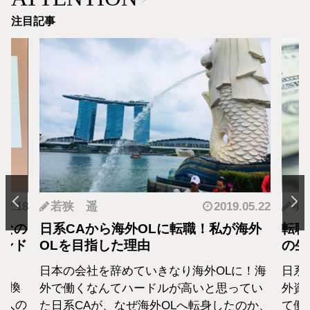
注目記事
.12.18
若狭 遥
2019.05.22
羽
となの
日系CAから海外OLに転職！私が海外
転職
カンド
OLを目指した理由
の生
日本の会社を辞めていきなり海外OLに！海
日系
転換
外で働くなんてハードルが高いと思ってい
外資
1人の
た日系CAが、なぜ海外OLへ転身したのか、
て働