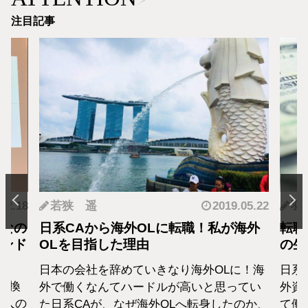
注目記事
.12.18
若狭 遥
2019.05.22
羽
となの
日系CAから海外OLに転職！私が海外
転職
カンド
OLを目指した理由
の生
日本の会社を辞めていきなり海外OLに！海
日系
転換
外で働くなんてハードルが高いと思ってい
外資
1人の
た日系CAが、なぜ海外OLへ転身したのか、
て働