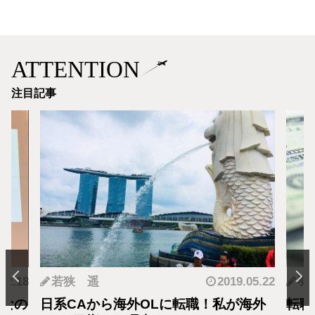
ATTENTION
注目記事
.12.18
若狭 遥
2019.05.22
羽
となの
日系CAから海外OLに転職！私が海外
転職