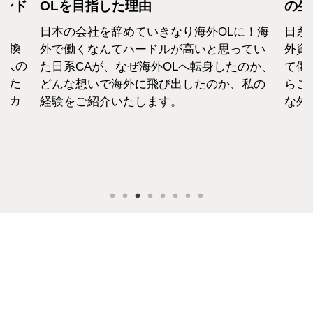
カンド
OLを目指した理由
の生
日本の会社を辞めていきなり海外OLに！海
日系
転換
外で働くなんてハードルが高いと思ってい
外資
1人の
た日系CAが、なぜ海外OLへ転身したのか、
て働
えた
どんな想いで海外に飛び出したのか、私の
らこ
セカ
経験をご紹介いたします。
な外