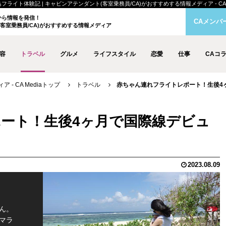
ト体験記 | キャビンアテンダント(客室乗務員/CA)がおすすめする情報メディア - CA M
クから情報を発信！
CAメンバ
客室乗務員/CA)がおすすめする情報メディア
容
トラベル
グルメ
ライフスタイル
恋愛
仕事
CAコ
- CA Mediaトップ
トラベル
赤ちゃん連れフライトレポート！生後4
ート！生後4ヶ月で国際線デビュ
2023.08.09
ん。
マラ