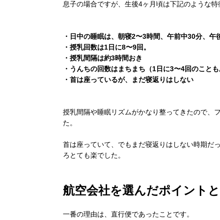
息子の場合ですが、生後4ヶ月頃は下記のような特
・日中の睡眠は、朝寝2〜3時間、午前中30分、午後
・授乳回数は1日に8〜9回。
・授乳間隔は約3時間おき
・うんちの回数はまちまち（1日に3〜4回のことも
・首は座っているが、まだ寝返りはしない
授乳間隔や睡眠リズムがかなり整ってきたので、
た。
首は座っていて、でもまだ寝返りはしない時期だ
ろとても楽でした。
航空会社を選んだポイントと
一番の理由は、直行便であったことです。