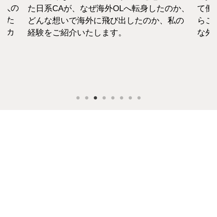
1人の
た日系CAが、なぜ海外OLへ転身したのか、
て働
えた
どんな想いで海外に飛び出したのか、私の
らこ
セカ
経験をご紹介いたします。
な外