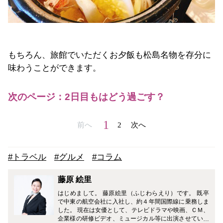
もちろん、旅館でいただくお夕飯も松島名物を存分に
味わうことができます。
次のページ：2日目もはどう過ごす？
1
前へ
2
次へ
#トラベル
#グルメ
#コラム
藤原 絵里
はじめまして。 藤原絵里（ふじわらえり）です。 既卒
で中東の航空会社に入社し、約４年間国際線に乗務しま
した。 現在は女優として、テレビドラマや映画、ＣＭ、
企業様の研修ビデオ、ミュージカル等に出演させていた