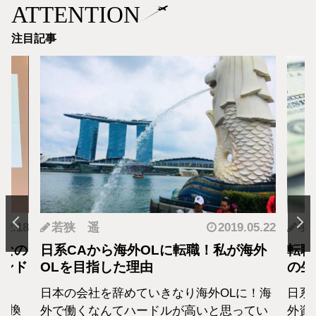
ATTENTION
注目記事
.12.18
若狭 遥
2019.05.22
羽
となの
日系CAから海外OLに転職！私が海外
転職
カンド
OLを目指した理由
の生
日本の会社を辞めていきなり海外OLに！海
日系
転換
外で働くなんてハードルが高いと思ってい
外資