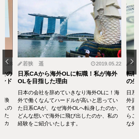
.12.18
若狭 遥
2019.05.22
羽
となの
日系CAから海外OLに転職！私が海外
転職
カンド
OLを目指した理由
の生
日本の会社を辞めていきなり海外OLに！海
日系
転換
外で働くなんてハードルが高いと思ってい
外資
1人の
た日系CAが、なぜ海外OLへ転身したのか、
て働
えた
どんな想いで海外に飛び出したのか、私の
らこ
セカ
経験をご紹介いたします。
な外