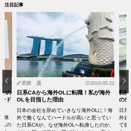
注目記事
.12.18
若狭 遥
2019.05.22
羽
となの
日系CAから海外OLに転職！私が海外
転職
カンド
OLを目指した理由
の生
日本の会社を辞めていきなり海外OLに！海
日系
転換
外で働くなんてハードルが高いと思ってい
外資
1人の
た日系CAが、なぜ海外OLへ転身したのか、
て働