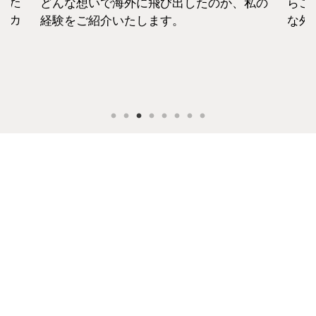
えた
どんな想いで海外に飛び出したのか、私の
らこ
セカ
経験をご紹介いたします。
な外