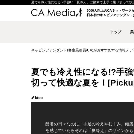
夏でも冷え性になる!?手強い「夏冷え」は酵素で上手に乗り切って快適な夏を
3000人以上のCAネットワー
日本初のキャビンアテンダント(
トップ
美
キャビンアテンダント(客室乗務員/CA)がおすすめする情報メディア 
夏でも冷え性になる!?手
切って快適な夏を！
kico
酷暑の日々なのに、手足の冷えやむくみ、頭痛
を感じていたらそれは「夏冷え」のサインかも