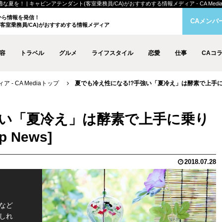
！ | キャビンアテンダント(客室乗務員/CA)がおすすめする情報メディア - CA Medi
クから情報を発信！
CAメンバ
客室乗務員/CA)がおすすめする情報メディア
容
トラベル
グルメ
ライフスタイル
恋愛
仕事
CAコ
- CA Mediaトップ
夏でも冷え性になる!?手強い「夏冷え」は酵素で上手
強い「夏冷え」は酵素で上手に乗り
2018.07.28
など
しれ