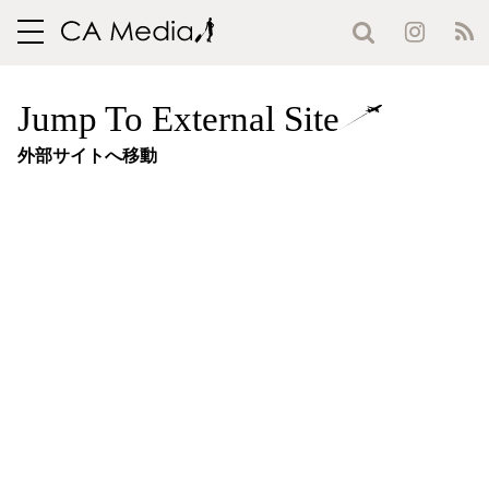
toggle
navigation
Jump To External Site
外部サイトへ移動