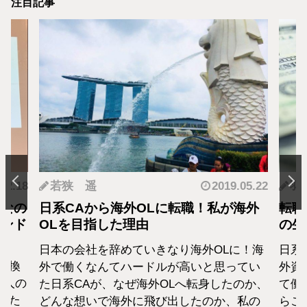
注目記事
.12.18
若狭 遥
2019.05.22
羽
となの
日系CAから海外OLに転職！私が海外
転職
カンド
OLを目指した理由
の生
日本の会社を辞めていきなり海外OLに！海
日系
転換
外で働くなんてハードルが高いと思ってい
外資
1人の
た日系CAが、なぜ海外OLへ転身したのか、
て働
えた
どんな想いで海外に飛び出したのか、私の
らこ