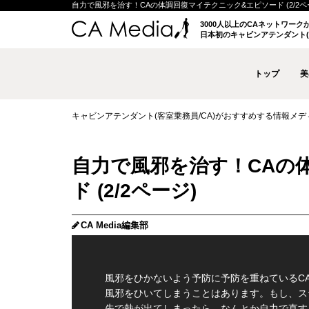
自力で風邪を治す！CAの体調回復マイテクニック&エピソード (2/2ページ)
3000人以上のCAネットワー
日本初のキャビンアテンダント(
トップ
美
キャビンアテンダント(客室乗務員/CA)がおすすめする情報メディア 
自力で風邪を治す！CAの
ド (2/2ページ)
CA Media編集部
風邪をひかないよう予防に予防を重ねているC
風邪をひいてしまうことはあります。もし、ス
先で熱が出てしまったら、なんとか自力で直す