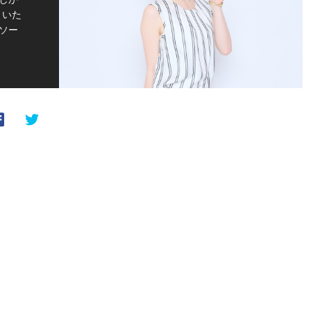
引いた
ソー