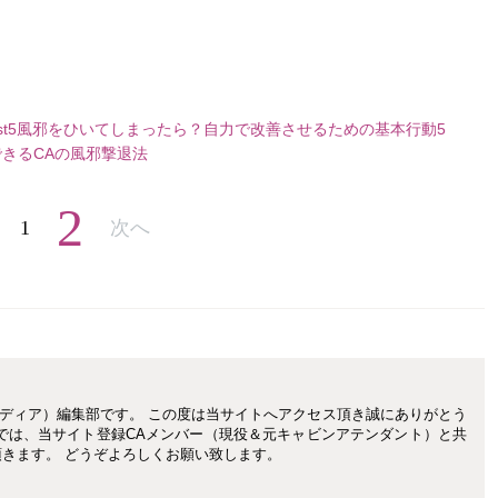
t5
風邪をひいてしまったら？自力で改善させるための基本行動5
きるCAの風邪撃退法
2
1
次へ
CAメディア）編集部です。 この度は当サイトへアクセス頂き誠にありがとう
集部では、当サイト登録CAメンバー（現役＆元キャビンアテンダント）と共
きます。 どうぞよろしくお願い致します。