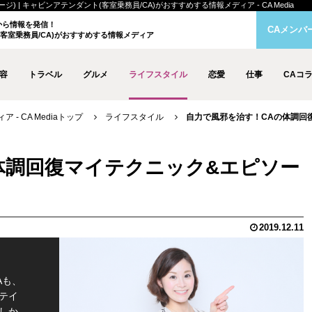
 | キャビンアテンダント(客室乗務員/CA)がおすすめする情報メディア - CA Media
クから情報を発信！
CAメンバ
客室乗務員/CA)がおすすめする情報メディア
容
トラベル
グルメ
ライフスタイル
恋愛
仕事
CAコ
- CA Mediaトップ
ライフスタイル
自力で風邪を治す！CAの体調回復マ
体調回復マイテクニック&エピソー
2019.12.11
Aも、
テイ
しか