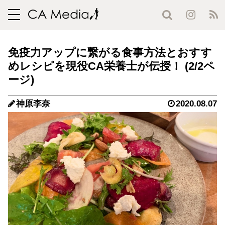
toggle
navigation
免疫力アップに繋がる食事方法とおすす
めレシピを現役CA栄養士が伝授！ (2/2ペ
ージ)
神原李奈
2020.08.07