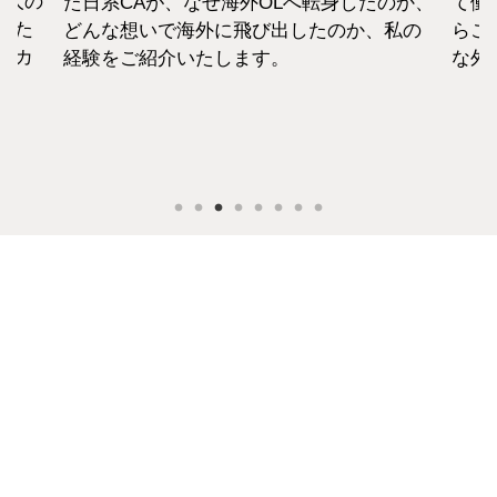
1人の
た日系CAが、なぜ海外OLへ転身したのか、
て働
えた
どんな想いで海外に飛び出したのか、私の
らこ
セカ
経験をご紹介いたします。
な外