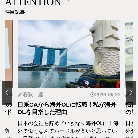
ATTENTION
注目記事
.12.18
若狭 遥
2019.05.22
羽
となの
日系CAから海外OLに転職！私が海外
転職
カンド
OLを目指した理由
の生
日本の会社を辞めていきなり海外OLに！海
日系
転換
外で働くなんてハードルが高いと思ってい
外資