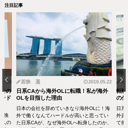
注目記事
.12.18
若狭 遥
2019.05.22
羽
となの
日系CAから海外OLに転職！私が海外
転職
カンド
OLを目指した理由
の生
日本の会社を辞めていきなり海外OLに！海
日系
転換
外で働くなんてハードルが高いと思ってい
外資
1人の
た日系CAが、なぜ海外OLへ転身したのか、
て働