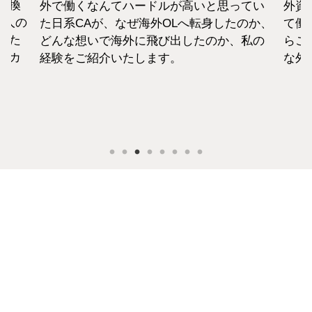
転換
外で働くなんてハードルが高いと思ってい
外資
1人の
た日系CAが、なぜ海外OLへ転身したのか、
て働
えた
どんな想いで海外に飛び出したのか、私の
らこ
セカ
経験をご紹介いたします。
な外