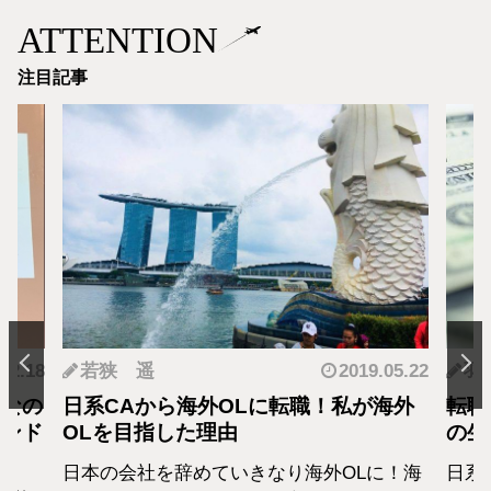
ATTENTION
注目記事
.12.18
若狭 遥
2019.05.22
羽
となの
日系CAから海外OLに転職！私が海外
転職
カンド
OLを目指した理由
の生
日本の会社を辞めていきなり海外OLに！海
日系