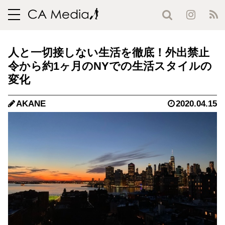
toggle
navigation
人と一切接しない生活を徹底！外出禁止
令から約1ヶ月のNYでの生活スタイルの
変化
AKANE
2020.04.15