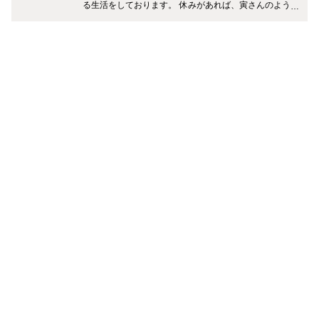
る生活をしております。 休みがあれば、寅さんのように
スーツケースを片手に世界中のスパ巡りをするのが私の
趣味です。 職場環境が多人種・多文化のため日本語がお
ろそかになってきておりますが、CAとしての貴重なレ
ア情報を皆さまに頑張ってお伝えしたいと思います。 よ
ろしくお願いいたします。