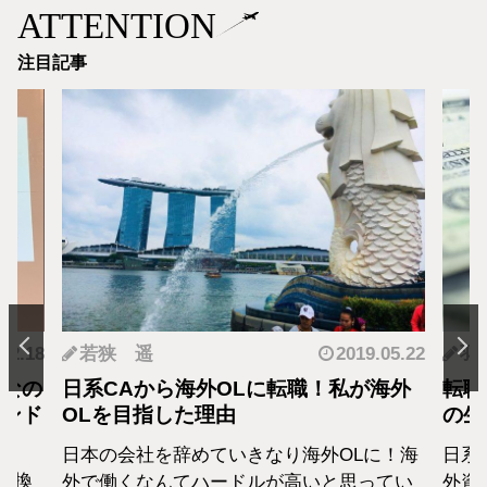
ATTENTION
注目記事
.12.18
若狭 遥
2019.05.22
羽
となの
日系CAから海外OLに転職！私が海外
転職
カンド
OLを目指した理由
の生
日本の会社を辞めていきなり海外OLに！海
日系
転換
外で働くなんてハードルが高いと思ってい
外資