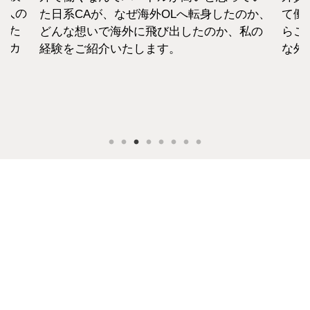
1人の
た日系CAが、なぜ海外OLへ転身したのか、
て働
えた
どんな想いで海外に飛び出したのか、私の
らこ
セカ
経験をご紹介いたします。
な外