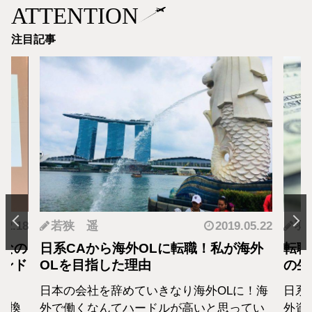
ATTENTION
注目記事
.12.18
若狭 遥
2019.05.22
羽
となの
日系CAから海外OLに転職！私が海外
転職
カンド
OLを目指した理由
の生
日本の会社を辞めていきなり海外OLに！海
日系
転換
外で働くなんてハードルが高いと思ってい
外資