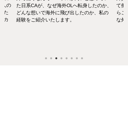
1人の
た日系CAが、なぜ海外OLへ転身したのか、
て働
えた
どんな想いで海外に飛び出したのか、私の
らこ
セカ
経験をご紹介いたします。
な外