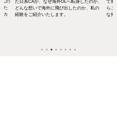
1人の
た日系CAが、なぜ海外OLへ転身したのか、
て働
えた
どんな想いで海外に飛び出したのか、私の
らこ
セカ
経験をご紹介いたします。
な外