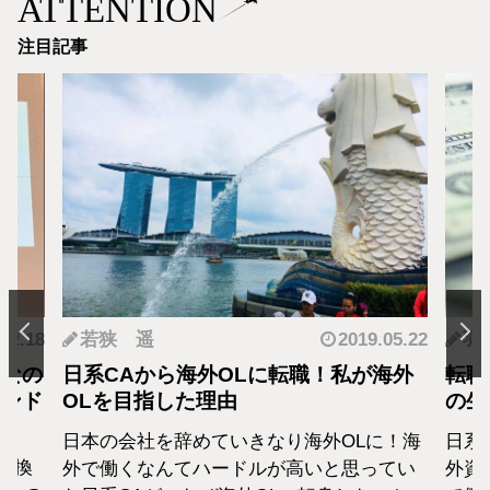
ATTENTION
注目記事
.12.18
若狭 遥
2019.05.22
羽
となの
日系CAから海外OLに転職！私が海外
転職
カンド
OLを目指した理由
の生
日本の会社を辞めていきなり海外OLに！海
日系
転換
外で働くなんてハードルが高いと思ってい
外資