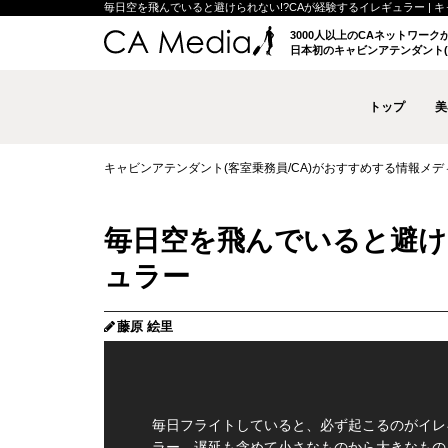
毎日空を飛んでいると避けられない!?CAが経験するイレギュラー | キャビ
3000人以上のCAネットワー
日本初のキャビンアテンダント(
トップ
美
キャビンアテンダント(客室乗務員/CA)がおすすめする情報メディア 
毎日空を飛んでいると避け
ュラー
藤原 絵里
毎日フライトしていると、必ず起こるのがイレ
ラー。遅延も含めて小さなものから大きなもの