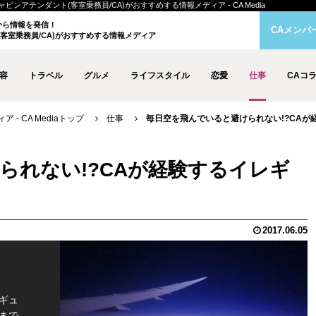
ンアテンダント(客室乗務員/CA)がおすすめする情報メディア - CA Media
クから情報を発信！
CAメンバ
客室乗務員/CA)がおすすめする情報メディア
容
トラベル
グルメ
ライフスタイル
恋愛
仕事
CAコ
- CA Mediaトップ
仕事
毎日空を飛んでいると避けられない!?CAが
られない!?CAが経験するイレギ
2017.06.05
ギュ
まで