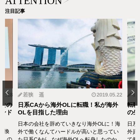
ATTENTION
注目記事
.12.18
若狭 遥
2019.05.22
羽
となの
日系CAから海外OLに転職！私が海外
転職
カンド
OLを目指した理由
の生
日本の会社を辞めていきなり海外OLに！海
日系
転換
外で働くなんてハードルが高いと思ってい
外資
1人の
た日系CAが、なぜ海外OLへ転身したのか、
て働