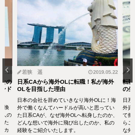
.12.18
若狭 遥
2019.05.22
羽
となの
日系CAから海外OLに転職！私が海外
転職
カンド
OLを目指した理由
の生
日本の会社を辞めていきなり海外OLに！海
日系
転換
外で働くなんてハードルが高いと思ってい
外資
1人の
た日系CAが、なぜ海外OLへ転身したのか、
て働
えた
どんな想いで海外に飛び出したのか、私の
らこ
セカ
経験をご紹介いたします。
な外