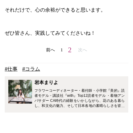
それだけで、心の余裕ができると思います。
ぜひ皆さん、実践してみてくださいね！
2
前へ
1
次へ
#仕事
#コラム
岩本まりよ
フラワーコーディネーター・着付師・小学館『美的』読
者モデル・講談社『with』Top12読者モデル ・着物アン
バサダー CA時代の経験をいかしながら、花のある暮ら
し、和文化の魅力、そして日本各地の素晴らしさを皆さ
まにご紹介していきたいと思っています。最近ではヨー
ロッパや中東で"日本文化"が注目され始めています。世
界から愛される日本の美しさ、日本の伝統文化。そして
進化を続けながら受け継がれている伝統技術。私も日本
人として、場所・食・ものなどの日本の良さをしっかり