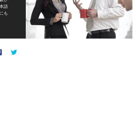
本語
にも