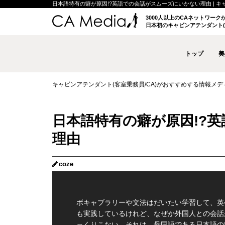
日本語特有の癖が原因!?英語での会話がスムーズにいかない理由 | キャビ
3000人以上のCAネットワー
日本初のキャビンアテンダント(
トップ
美
キャビンアテンダント(客室乗務員/CA)がおすすめする情報メディア 
日本語特有の癖が原因!?
理由
coze
ボキャブラリーや文法はだいたい学習して、英
も実践しているけれど、なぜか外国人との会話
っくりこない。それは、母国語である日本語の