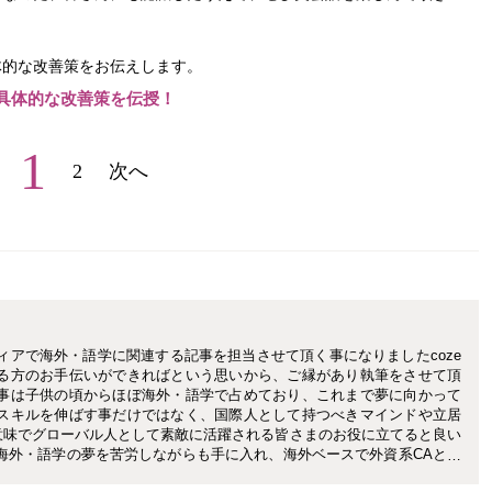
体的な改善策をお伝えします。
具体的な改善策を伝授！
1
2
次へ
ィアで海外・語学に関連する記事を担当させて頂く事になりましたcoze
れる方のお手伝いができればという思いから、ご縁があり執筆をさせて頂
心事は子供の頃からほぼ海外・語学で占めており、これまで夢に向かって
学スキルを伸ばす事だけではなく、国際人として持つべきマインドや立居
意味でグローバル人として素敵に活躍される皆さまのお役に立てると良い
海外・語学の夢を苦労しながらも手に入れ、海外ベースで外資系CAとし
で経験を積んで参りました。 役に立つ情報を分かり易く効率よくお伝え