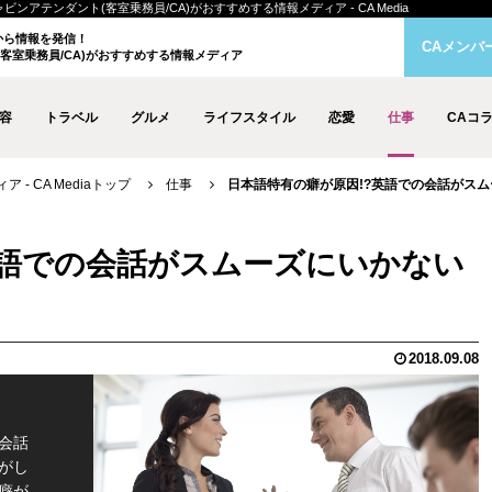
ンアテンダント(客室乗務員/CA)がおすすめする情報メディア - CA Media
クから情報を発信！
CAメンバ
客室乗務員/CA)がおすすめする情報メディア
容
トラベル
グルメ
ライフスタイル
恋愛
仕事
CAコ
- CA Mediaトップ
仕事
日本語特有の癖が原因!?英語での会話がス
英語での会話がスムーズにいかない
2018.09.08
会話
がし
癖が