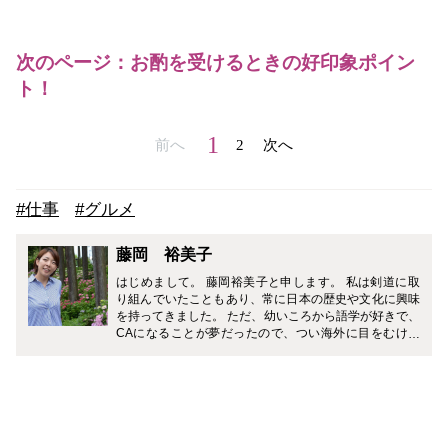
次のページ：お酌を受けるときの好印象ポイン
ト！
1
前へ
2
次へ
#仕事
#グルメ
藤岡 裕美子
はじめまして。 藤岡裕美子と申します。 私は剣道に取
り組んでいたこともあり、常に日本の歴史や文化に興味
を持ってきました。 ただ、幼いころから語学が好きで、
CAになることが夢だったので、つい海外に目をむけて
いましたが、最近では改めてドメスティックな目線が強
くなりました。 日本には相手を思いやる文化が根付いて
いて、そこには常に美学という概念が根底にあります。
（たとえば、剣道の試合では1本取ったあとにガッツポ
ーズをするとその1本が取り消されてしまうルールがあ
るんですよ！） 特に立ち居振る舞いやしつらえなどは、