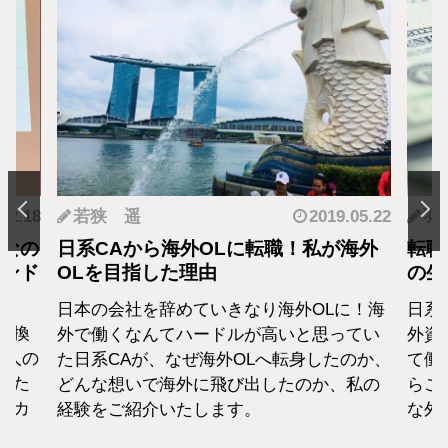
.12.18
若狭 遥
2019.05.22
羽
となの
日系CAから海外OLに転職！私が海外
転職
カンド
OLを目指した理由
の生
日本の会社を辞めていきなり海外OLに！海
日系
転換
外で働くなんてハードルが高いと思ってい
外資
1人の
た日系CAが、なぜ海外OLへ転身したのか、
て働
えた
どんな想いで海外に飛び出したのか、私の
らこ
セカ
経験をご紹介いたします。
な外