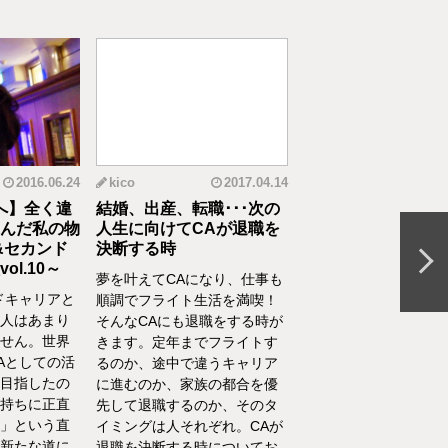
2016.06.24
kico
2017.04.14
riko
20
へ】全く違
結婚、出産、転職･･･次の
元CAの育児論！離
んだ私の物
人生に向けてCAが退職を
食べてくれない、自
&セカンド
決断する時
間を持ちたいをCA
l.10～
決
夢を叶えてCAになり、仕事も
ドキャリアと
離乳食を思うように食
順調でフライト生活を満喫！
人はあまり
れない、自分の時間を
そんなCAにも退職をする時が
せん。世界
い、部屋が散らかって
きます。定年までフライトす
Aとしての活
やるべきことが終わら
るのか、途中で違うキャリア
目指したの
い……そんな育児・家
に進むのか、家族の都合を優
持ちに正直
るなかでの悩みをCA
先して退職するのか、そのタ
」という直
決！キャビンアテンダ
イミングは人それぞれ。CAが
新たな道に
して働くなかで培った
退職を決断する時についてお