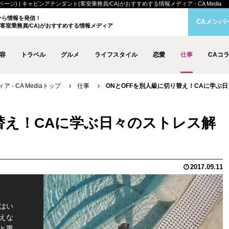
ジ) | キャビンアテンダント(客室乗務員/CA)がおすすめする情報メディア - CA Media
クから情報を発信！
CAメンバ
客室乗務員/CA)がおすすめする情報メディア
容
トラベル
グルメ
ライフスタイル
恋愛
仕事
CAコ
- CA Mediaトップ
仕事
ONとOFFを別人級に切り替え！CAに学ぶ日々
替え！CAに学ぶ日々のストレス解
2017.09.11
はい
えな
と重