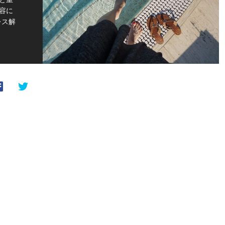
容に
レス解