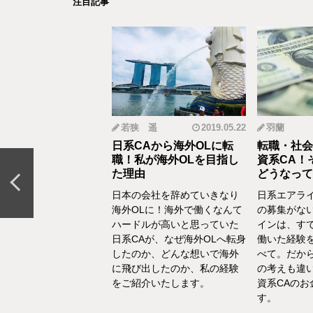
注目記事
mi
2019.12.18
若狭 遥
2019.05.22
羽蘭
から野菜ソムリエ
日系CAから海外OLに転
転職・社会
おとなの食育」を伝
職！私が海外OLを目指し
資系CA！
CAの転職＆セカン
た理由
どうなって
リア体験談vol.13～
日本の会社を辞めていきなり
日系エアラ
結婚、出産などを通し
海外OLに！海外で働くなんて
の募集がな
の転換期が度々ありま
ハードルが高いと思っていた
インは、す
でもあるけど、1人の女
日系CAが、なぜ海外OLへ転身
働いた経験
て自立もしていたい。
したのか、どんな想いで海外
べて。だか
えた中で選んだ「野菜
に飛び出したのか、私の経験
の考えも違
エ」としてのセカンド
をご紹介いたします。
資系CAの
アをお話いたします。
す。