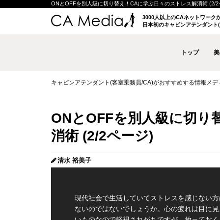
ONとOFFを別人級に切り替え！CAに学ぶ日々のストレス解消術 (2/2ペー
3000人以上のCAネットワー
日本初のキャビンアテンダント(
トップ
美
キャビンアテンダント(客室乗務員/CA)がおすすめする情報メディア 
ONとOFFを別人級に切り
消術 (2/2ページ)
清水 裕美子
現代社会で生活していてストレスを感じない方
ないのではないでしょうか。心の疲れは目に見
いものなので軽視されがちですが、放っておく