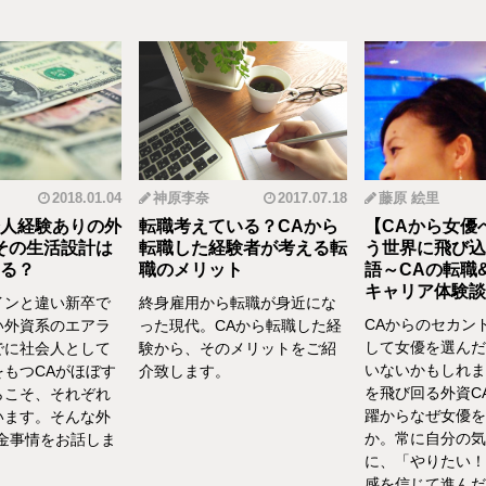
2018.01.04
神原李奈
2017.07.18
藤原 絵里
人経験ありの外
転職考えている？CAから
【CAから女優
その生活設計は
転職した経験者が考える転
う世界に飛び込
る？
職のメリット
語～CAの転職
キャリア体験談vo
インと違い新卒で
終身雇用から転職が身近にな
CAからのセカン
い外資系のエアラ
った現代。CAから転職した経
して女優を選んだ
でに社会人として
験から、そのメリットをご紹
いないかもしれま
をもつCAがほぼす
介致します。
を飛び回る外資C
らこそ、それぞれ
躍からなぜ女優を
います。そんな外
か。常に自分の気
お金事情をお話しま
に、「やりたい！
感を信じて進んだ