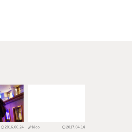
2016.06.24
kico
2017.04.14
riko
20