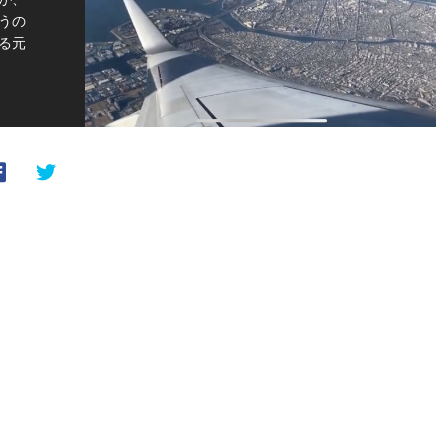
うの
る元