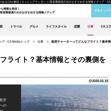
が解説 | キャビンアテンダント(客室乗務員/CA)がおすすめする情報メディア - CA M
クから情報を発信！
CAメンバ
客室乗務員/CA)がおすすめする情報メディア
容
トラベル
グルメ
ライフスタイル
恋愛
仕事
CAコ
- CA Mediaトップ
仕事
政府チャーターってどんなフライト？基本情
フライト？基本情報とその裏側を
2020.02.18
航空
への
が、