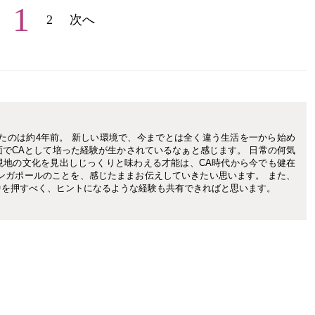
1
2
次へ
たのは約4年前。 新しい環境で、今までとは全く違う生活を一から始め
でCAとして培った経験が生かされているなぁと感じます。 日常の何気
現地の文化を見出しじっくりと味わえる才能は、CA時代から今でも健在
ンガポールのことを、感じたままお伝えしていきたい思います。 また、
中を押すべく、ヒントになるような経験も共有できればと思います。