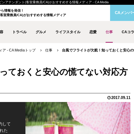
テンダント(客室乗務員/CA)がおすすめする情報メディア - CA Media
クから情報を発信！
CAメンバ
客室乗務員/CA)がおすすめする情報メディア
容
トラベル
グルメ
ライフスタイル
恋愛
仕事
CAコ
- CA Mediaトップ
仕事
台風でフライトが欠航！知っておくと安心の
っておくと安心の慌てない対応方
2017.09.11
約して
れた