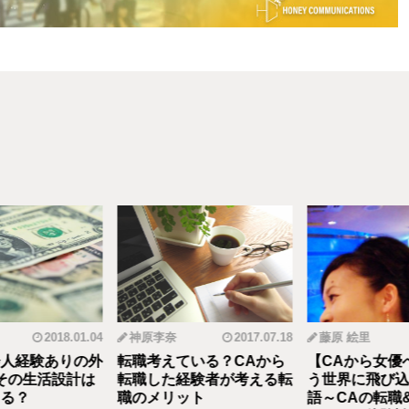
2018.01.04
神原李奈
2017.07.18
藤原 絵里
人経験ありの外
転職考えている？CAから
【CAから女優
その生活設計は
転職した経験者が考える転
う世界に飛び込
る？
職のメリット
語～CAの転職