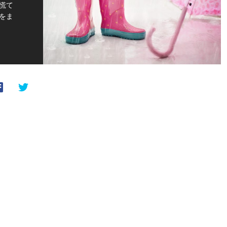
慌て
をま