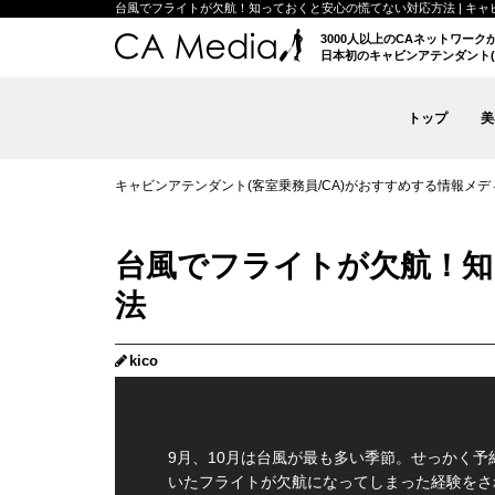
台風でフライトが欠航！知っておくと安心の慌てない対応方法 | キャビンア
3000人以上のCAネットワー
日本初のキャビンアテンダント(
トップ
美
キャビンアテンダント(客室乗務員/CA)がおすすめする情報メディア 
台風でフライトが欠航！知
法
kico
9月、10月は台風が最も多い季節。せっかく予
いたフライトが欠航になってしまった経験をさ