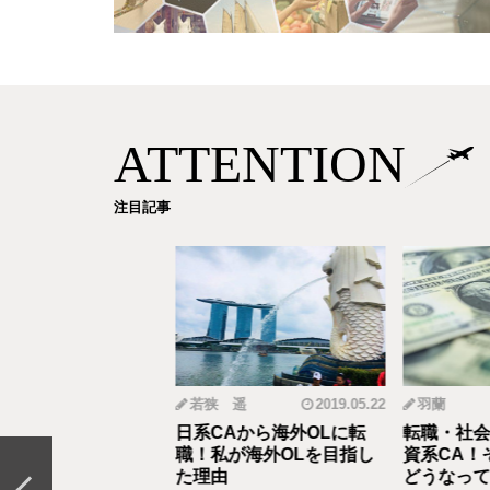
ATTENTION
注目記事
mi
2019.12.18
若狭 遥
2019.05.22
羽蘭
から野菜ソムリエ
日系CAから海外OLに転
転職・社会
おとなの食育」を伝
職！私が海外OLを目指し
資系CA！
CAの転職＆セカン
た理由
どうなって