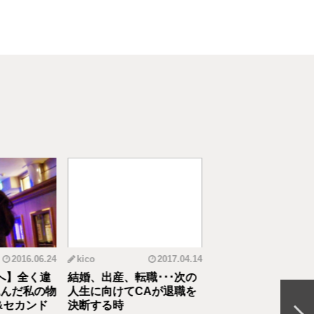
2016.06.24
kico
2017.04.14
riko
20
へ】全く違
結婚、出産、転職･･･次の
元CAの育児論！離
んだ私の物
人生に向けてCAが退職を
食べてくれない、自
&セカンド
決断する時
間を持ちたいをCA