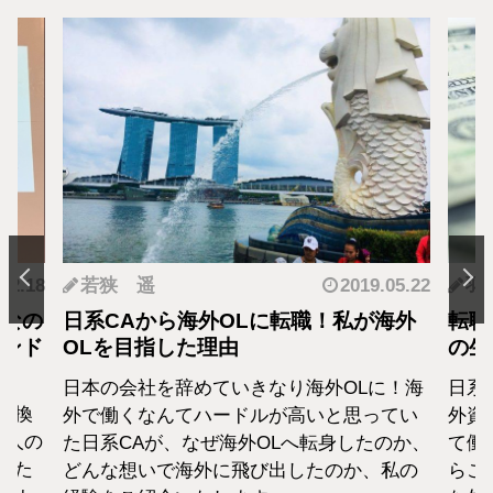
.12.18
若狭 遥
2019.05.22
羽
となの
日系CAから海外OLに転職！私が海外
転職
カンド
OLを目指した理由
の生
日本の会社を辞めていきなり海外OLに！海
日系
転換
外で働くなんてハードルが高いと思ってい
外資
1人の
た日系CAが、なぜ海外OLへ転身したのか、
て働
えた
どんな想いで海外に飛び出したのか、私の
らこ