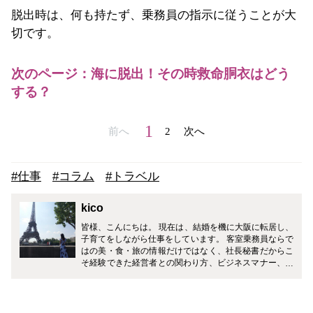
脱出時は、何も持たず、乗務員の指示に従うことが大
切です。
次のページ：海に脱出！その時救命胴衣はどう
する？
1
前へ
2
次へ
#仕事
#コラム
#トラベル
kico
皆様、こんにちは。 現在は、結婚を機に大阪に転居し、
子育てをしながら仕事をしています。 客室乗務員ならで
はの美・食・旅の情報だけではなく、社長秘書だからこ
そ経験できた経営者との関わり方、ビジネスマナー、ギ
フトマナーなど、皆様の生活がワンランクアップするよ
うに様々なジャンルで発信していきます！ どうぞ宜しく
お願い致します。