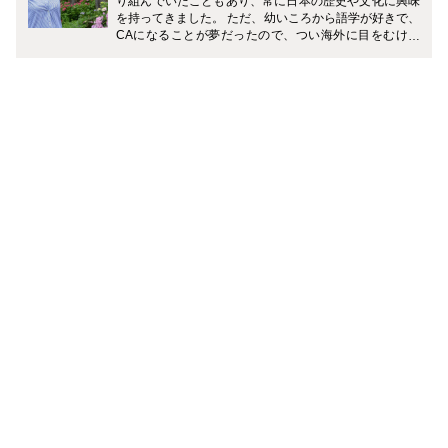
り組んでいたこともあり、常に日本の歴史や文化に興味
を持ってきました。 ただ、幼いころから語学が好きで、
CAになることが夢だったので、つい海外に目をむけて
いましたが、最近では改めてドメスティックな目線が強
くなりました。 日本には相手を思いやる文化が根付いて
いて、そこには常に美学という概念が根底にあります。
（たとえば、剣道の試合では1本取ったあとにガッツポ
ーズをするとその1本が取り消されてしまうルールがあ
るんですよ！） 特に立ち居振る舞いやしつらえなどは、
接客やその空間のことだけととらえられがちではありま
すが、日本人以上に日本文化が海外の方に評価される
中、今やビジネスのみならず、様々なシーンでおもてな
しの心が求められ、その心を表現するためのマナーも知
らなくては、その心を相手に伝えるのは難しいと思って
います。 私は、現在PRという、様々なコミュニケーシ
ョンツールを用いて、“人に情報を伝える”という仕事を
しています。 CAメディアでは、二十四節気など生活に
根付いた和の文化や、おもてなしのマナーなど、「和」
を中心にお伝えしていくつもりです。 皆さんに、ちょっ
とでも日々の四季感を豊かに楽しんでもらえるお話を執
筆していきたいと考えておりますので、どうぞよろしく
お願いいたします。