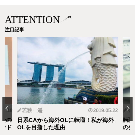
ATTENTION
注目記事
.12.18
若狭 遥
2019.05.22
羽
となの
日系CAから海外OLに転職！私が海外
転職
カンド
OLを目指した理由
の生