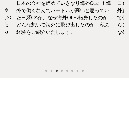
日本の会社を辞めていきなり海外OLに！海
日系
転換
外で働くなんてハードルが高いと思ってい
外資
1人の
た日系CAが、なぜ海外OLへ転身したのか、
て働
えた
どんな想いで海外に飛び出したのか、私の
らこ
セカ
経験をご紹介いたします。
な外