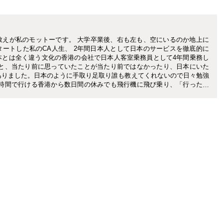
教えが私のモットーです。 大学卒業後、右も左も、空にいるのか地上に
ートした私のCA人生、 2年間日本人として日本のサービスを徹底的に
本とは全く違う文化の香港の会社で日本人客室乗務員として4年間乗務し
ると、当たり前に思っていたことが当たり前ではなかったり、日本にいた
ありました。日本のように手取り足取り誰も教えてくれないので日々勉強
数時間で行ける香港から数日間の休みでも飛行機に飛び乗り、「行ったこ
の？」と言われるくらい旅行をしています。 現在は、香港を拠点にプリ
ower by Chisa主宰。