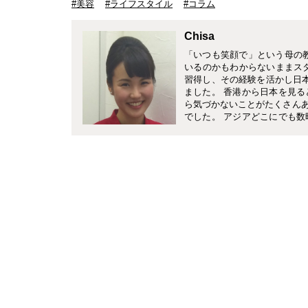
#美容
#ライフスタイル
#コラム
Chisa
「いつも笑顔で」という母の
いるのかもわからないままスタ
習得し、その経験を活かし日
ました。 香港から日本を見
ら気づかないことがたくさん
でした。 アジアどこにでも
とのない国はないんじゃない
ザーブドフラワー教室Eardley Fl