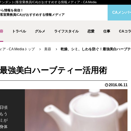
ント(客室乗務員/CA)がおすすめする情報メディア - CA Media
クから情報を発信！
CAメンバ
客室乗務員/CA)がおすすめする情報メディア
容
トラベル
グルメ
ライフスタイル
恋愛
仕事
CAコ
- CA Mediaトップ
美容
乾燥、シミ、しわを防ぐ！最強美白ハーブテ
最強美白ハーブティー活用術
2016.06.11
日頃
もう
ミが
身体