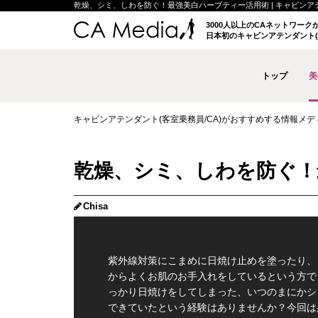
乾燥、シミ、しわを防ぐ！最強美白ハーブティー活用術 | キャビンアテンダ
3000人以上のCAネットワー
日本初のキャビンアテンダント(
トップ
美
キャビンアテンダント(客室乗務員/CA)がおすすめする情報メディア 
乾燥、シミ、しわを防ぐ！
Chisa
紫外線対策にこまめに日焼け止めを塗ったり、
からよくお肌のお手入れをしているという方で
っかり日焼けをしてしまった、いつのまにかシ
できていたという経験はありませんか？今回は