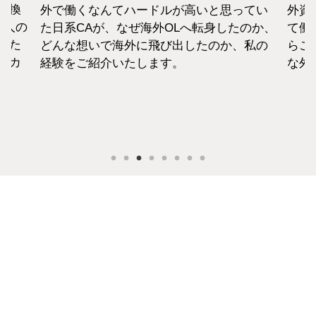
転換
外で働くなんてハードルが高いと思ってい
外資
1人の
た日系CAが、なぜ海外OLへ転身したのか、
て働
えた
どんな想いで海外に飛び出したのか、私の
らこ
セカ
経験をご紹介いたします。
な外