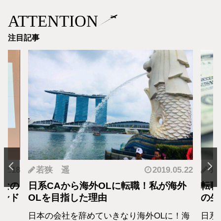
ATTENTION
注目記事
.12.18
若狭 遥
2019.05.22
羽
となの
日系CAから海外OLに転職！私が海外
転職
カンド
OLを目指した理由
の生
日本の会社を辞めていきなり海外OLに！海
日系