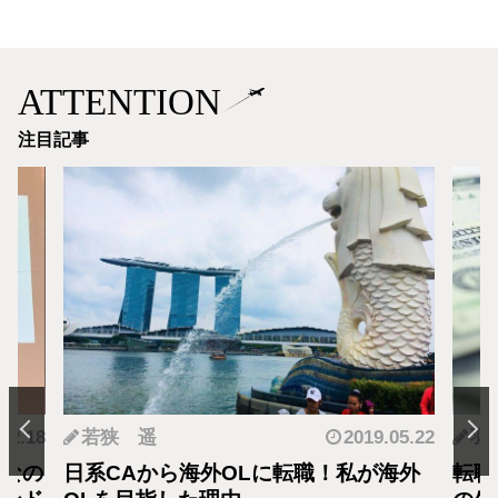
ATTENTION
注目記事
.12.18
若狭 遥
2019.05.22
羽
となの
日系CAから海外OLに転職！私が海外
転職