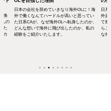
カンド
OLを目指した理由
の生
日本の会社を辞めていきなり海外OLに！海
日系
転換
外で働くなんてハードルが高いと思ってい
外資
1人の
た日系CAが、なぜ海外OLへ転身したのか、
て働
えた
どんな想いで海外に飛び出したのか、私の
らこ
セカ
経験をご紹介いたします。
な外