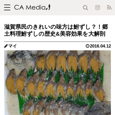
toggle
navigation
滋賀県民のきれいの味方は鮒ずし？！郷
土料理鮒ずしの歴史&美容効果を大解剖
マイ
2016.04.12