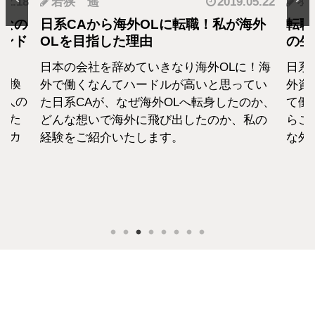
.12.18
若狭 遥
2019.05.22
羽
となの
日系CAから海外OLに転職！私が海外
転職
カンド
OLを目指した理由
の生
日本の会社を辞めていきなり海外OLに！海
日系
転換
外で働くなんてハードルが高いと思ってい
外資
1人の
た日系CAが、なぜ海外OLへ転身したのか、
て働
えた
どんな想いで海外に飛び出したのか、私の
らこ
セカ
経験をご紹介いたします。
な外