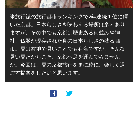
米旅行誌の旅行都市ランキングで2年連続１位に輝
いた京都。日本らしさを味わえる場所は多々あり
ますが、その中でも京都は歴史ある街並みや神
社、仏閣が現存された真の日本らしさの残る都
市。夏は盆地で暑いことでも有名ですが、そんな
暑い夏だからこそ、京都へ足を運んでみません
か。今回は、夏の京都旅行を更に粋に、楽しく過
ごす提案をしたいと思います。