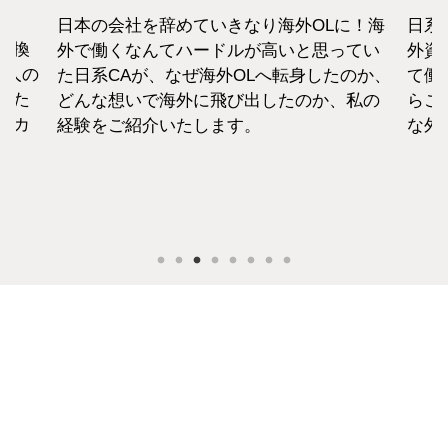
日本の会社を辞めていきなり海外OLに！海
日系
転換
外で働くなんてハードルが高いと思ってい
外資
1人の
た日系CAが、なぜ海外OLへ転身したのか、
て働
えた
どんな想いで海外に飛び出したのか、私の
らこ
セカ
経験をご紹介いたします。
な外