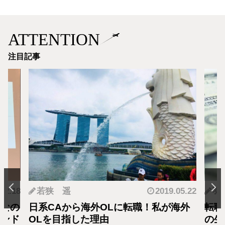
ATTENTION
注目記事
.12.18
若狭 遥
2019.05.22
羽
となの
日系CAから海外OLに転職！私が海外
転職
カンド
OLを目指した理由
の生