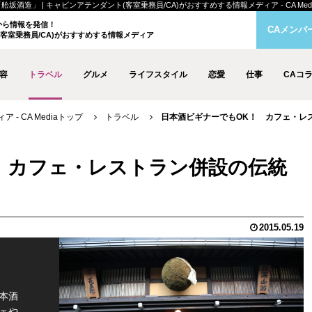
」 | キャビンアテンダント(客室乗務員/CA)がおすすめする情報メディア - CA Medi
クから情報を発信！
CAメンバ
客室乗務員/CA)がおすすめする情報メディア
容
トラベル
グルメ
ライフスタイル
恋愛
仕事
CAコ
- CA Mediaトップ
トラベル
日本酒ビギナーでもOK！ カフェ・レ
 カフェ・レストラン併設の伝統
2015.05.19
本酒
ェや