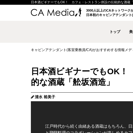
日本酒ビギナーでもOK！ カフェ・レストラン併設の伝統的な酒蔵「舩坂酒造
3000人以上のCAネットワー
日本初のキャビンアテンダント(
トップ
美
キャビンアテンダント(客室乗務員/CA)がおすすめする情報メディア 
日本酒ビギナーでもOK！
的な酒蔵「舩坂酒造」
清水 裕美子
江戸時代から続く由緒ある酒蔵はもちろん、日
と飛騨料理のコラボレーションが楽しめるカフ