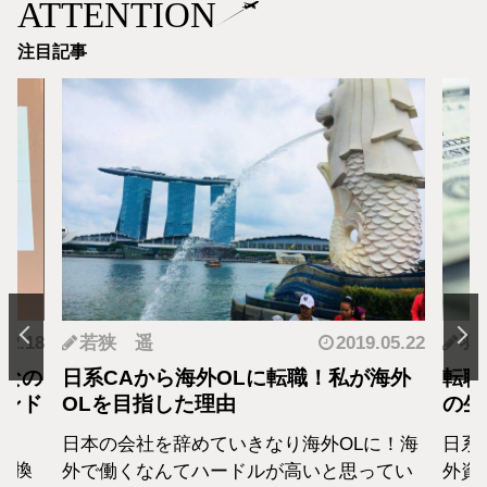
ATTENTION
注目記事
.12.18
若狭 遥
2019.05.22
羽
となの
日系CAから海外OLに転職！私が海外
転職
カンド
OLを目指した理由
の生
日本の会社を辞めていきなり海外OLに！海
日系
転換
外で働くなんてハードルが高いと思ってい
外資