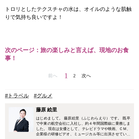
トロリとしたテクスチャの水は、オイルのような肌触
りで気持ち良いですよ！
次のページ：旅の楽しみと言えば、現地のお食
事！
1
前へ
2
次へ
#トラベル
#グルメ
藤原 絵里
はじめまして。 藤原絵里（ふじわらえり）です。 既卒
で中東の航空会社に入社し、約４年間国際線に乗務しま
した。 現在は女優として、テレビドラマや映画、ＣＭ、
企業様の研修ビデオ、ミュージカル等に出演させていた