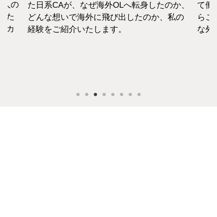
1人の
た日系CAが、なぜ海外OLへ転身したのか、
て働
えた
どんな想いで海外に飛び出したのか、私の
らこ
セカ
経験をご紹介いたします。
な外