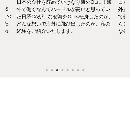
日本の会社を辞めていきなり海外OLに！海
日系
転換
外で働くなんてハードルが高いと思ってい
外資
1人の
た日系CAが、なぜ海外OLへ転身したのか、
て働
えた
どんな想いで海外に飛び出したのか、私の
らこ
セカ
経験をご紹介いたします。
な外