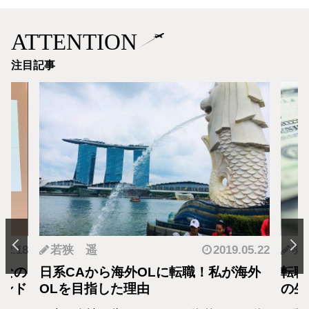
ATTENTION
注目記事
.12.18
若狭 遥
2019.05.22
羽
となの
日系CAから海外OLに転職！私が海外
転職
カンド
OLを目指した理由
の生