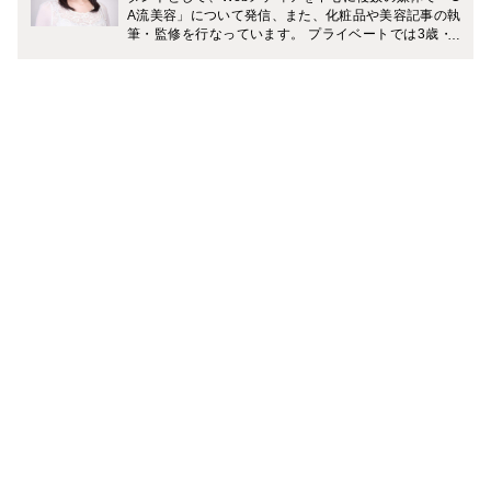
A流美容」について発信、また、化粧品や美容記事の執
筆・監修を行なっています。 プライベートでは3歳・7
歳（男の子）の2児の母。 「一流の大人を目指す旅育」
に力を入れていて、複数のメディアでおすすめの旅のプ
ランやホテルなどを紹介中です。 Instagramでは、家庭
と仕事を無理なく両立しながら、理想のライフスタイル
を叶える働きかたについて発信中。