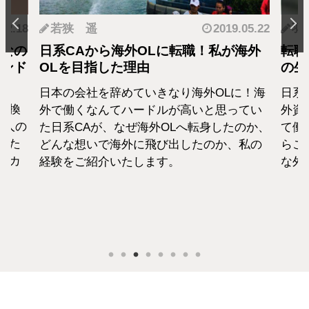
.12.18
若狭 遥
2019.05.22
羽
となの
日系CAから海外OLに転職！私が海外
転職
カンド
OLを目指した理由
の生
日本の会社を辞めていきなり海外OLに！海
日系
転換
外で働くなんてハードルが高いと思ってい
外資
1人の
た日系CAが、なぜ海外OLへ転身したのか、
て働
えた
どんな想いで海外に飛び出したのか、私の
らこ
セカ
経験をご紹介いたします。
な外