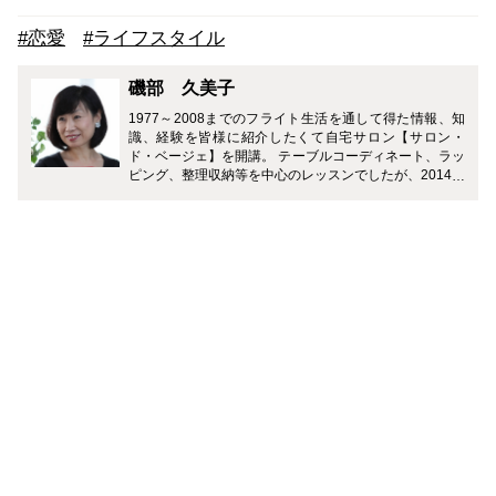
#恋愛
#ライフスタイル
磯部 久美子
1977～2008までのフライト生活を通して得た情報、知
識、経験を皆様に紹介したくて自宅サロン【サロン・
ド・ベージェ】を開講。 テーブルコーディネート、ラッ
ピング、整理収納等を中心のレッスンでしたが、2014年
より元同僚（JAL CA）とおもてなしサロン横浜元町倶
楽部を主宰。 おもてなし全般を通して、日々の生活をワ
ンランクアップさせる術を紹介しています。更に外部講
師を招いて幅広い知識広げるお手伝いをさせていただい
ています。