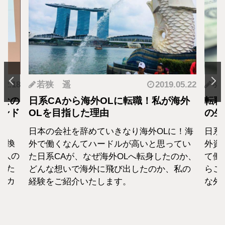
.12.18
若狭 遥
2019.05.22
羽
となの
日系CAから海外OLに転職！私が海外
転職
カンド
OLを目指した理由
の生
日本の会社を辞めていきなり海外OLに！海
日系
転換
外で働くなんてハードルが高いと思ってい
外資
1人の
た日系CAが、なぜ海外OLへ転身したのか、
て働
えた
どんな想いで海外に飛び出したのか、私の
らこ
セカ
経験をご紹介いたします。
な外