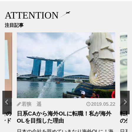
ATTENTION
注目記事
.12.18
若狭 遥
2019.05.22
羽
となの
日系CAから海外OLに転職！私が海外
転職
カンド
OLを目指した理由
の生
日本の会社を辞めていきなり海外OLに！海
日系