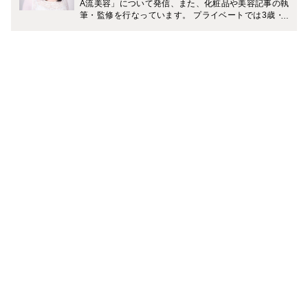
A流美容」について発信、また、化粧品や美容記事の執
筆・監修を行なっています。 プライベートでは3歳・7
歳（男の子）の2児の母。 「一流の大人を目指す旅育」
に力を入れていて、複数のメディアでおすすめの旅のプ
ランやホテルなどを紹介中です。 Instagramでは、家庭
と仕事を無理なく両立しながら、理想のライフスタイル
を叶える働きかたについて発信中。