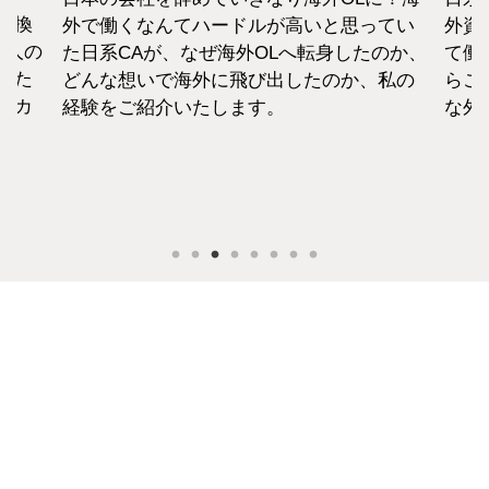
転換
外で働くなんてハードルが高いと思ってい
外資
1人の
た日系CAが、なぜ海外OLへ転身したのか、
て働
えた
どんな想いで海外に飛び出したのか、私の
らこ
セカ
経験をご紹介いたします。
な外