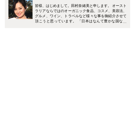
皆様、はじめまして。田村奈緒美と申します。 オースト
ラリアならではのオーガニック食品、コスメ、美容法、
グルメ、ワイン、トラベルなど様々な事を御紹介させて
頂こうと思っています。 「日本はなんて豊かな国なん
だ！何でもある！」と帰国する度に感動します。残念な
がらこちらではそうはいきません。日本の食材も手に入
るのは限られていますし、素晴らしいレストランやブラ
ンドの数も日本とは比べ物にならないくらい少ない、と
いうのが現状です。 しかし、日本では馴染みの無いもの
もまだまだ沢山あります。そういったオーストラリアの
トレンドや新しい発見を南半球から皆様にお届け致しま
す。 どうぞ宜しく御願い致します。