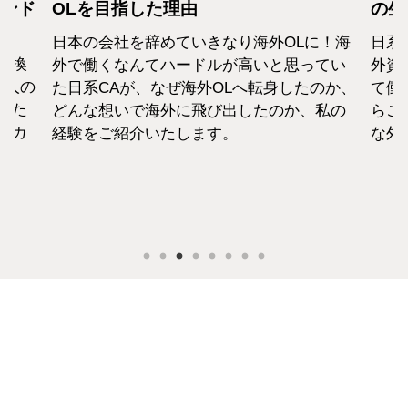
カンド
OLを目指した理由
の生
日本の会社を辞めていきなり海外OLに！海
日系
転換
外で働くなんてハードルが高いと思ってい
外資
1人の
た日系CAが、なぜ海外OLへ転身したのか、
て働
えた
どんな想いで海外に飛び出したのか、私の
らこ
セカ
経験をご紹介いたします。
な外