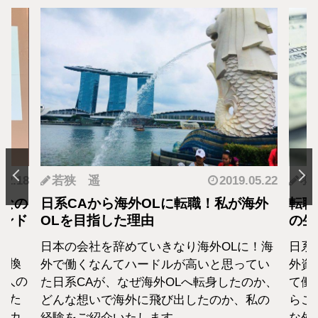
.12.18
若狭 遥
2019.05.22
羽
となの
日系CAから海外OLに転職！私が海外
転職
カンド
OLを目指した理由
の生
日本の会社を辞めていきなり海外OLに！海
日系
転換
外で働くなんてハードルが高いと思ってい
外資
1人の
た日系CAが、なぜ海外OLへ転身したのか、
て働
えた
どんな想いで海外に飛び出したのか、私の
らこ
セカ
経験をご紹介いたします。
な外