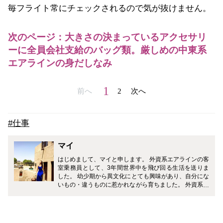
毎フライト常にチェックされるので気が抜けません。
次のページ：大きさの決まっているアクセサリ
ーに全員会社支給のバッグ類。厳しめの中東系
エアラインの身だしなみ
1
前へ
2
次へ
#仕事
マイ
はじめまして、マイと申します。 外資系エアラインの客
室乗務員として、3年間世界中を飛び回る生活を送りま
した。 幼少期から異文化にとても興味があり、自分にな
いもの・違うものに惹かれながら育ちました。 外資系エ
アラインに入社し、人種・文化も違う人が世界中から集
まる環境で働くことができたのは、新しい発見や学ぶこ
とがたくさんありとても良い経験となりました。 興味を
持ったらなんでも試してみることをモットーに、毎日を