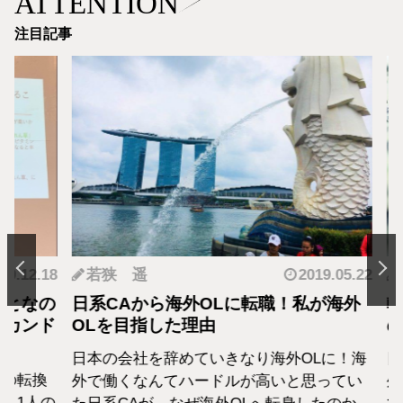
ATTENTION
注目記事
.12.18
若狭 遥
2019.05.22
羽
となの
日系CAから海外OLに転職！私が海外
転職
カンド
OLを目指した理由
の生
日本の会社を辞めていきなり海外OLに！海
日系
転換
外で働くなんてハードルが高いと思ってい
外資
1人の