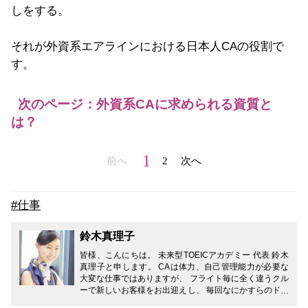
しをする。
それが外資系エアラインにおける日本人CAの役割で
す。
次のページ：外資系CAに求められる資質と
は？
1
前へ
2
次へ
#仕事
鈴木真理子
皆様、こんにちは。 未来型TOEICアカデミー 代表 鈴木
真理子と申します。 CAは体力、自己管理能力が必要な
大変な仕事ではありますが、 フライト毎に全く違うクル
ーで新しいお客様をお出迎えし、 毎回なにかすらのドラ
マが待っているとてもエキサイティングな職業です。 私