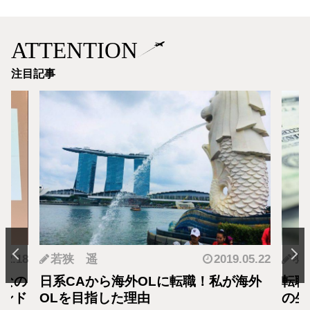
ATTENTION
注目記事
.12.18
若狭 遥
2019.05.22
羽
となの
日系CAから海外OLに転職！私が海外
転職
カンド
OLを目指した理由
の生