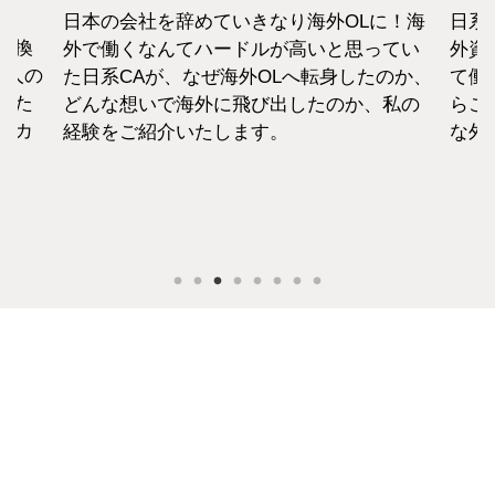
日本の会社を辞めていきなり海外OLに！海
日系
転換
外で働くなんてハードルが高いと思ってい
外資
1人の
た日系CAが、なぜ海外OLへ転身したのか、
て働
えた
どんな想いで海外に飛び出したのか、私の
らこ
セカ
経験をご紹介いたします。
な外