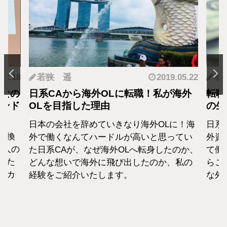
.12.18
若狭 遥
2019.05.22
羽
となの
日系CAから海外OLに転職！私が海外
転職
カンド
OLを目指した理由
の生
日本の会社を辞めていきなり海外OLに！海
日系
転換
外で働くなんてハードルが高いと思ってい
外資
1人の
た日系CAが、なぜ海外OLへ転身したのか、
て働
えた
どんな想いで海外に飛び出したのか、私の
らこ
セカ
経験をご紹介いたします。
な外