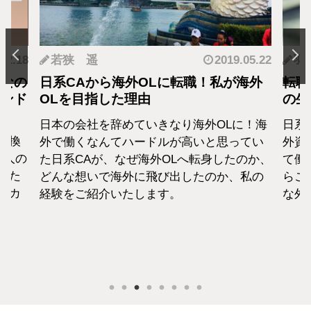
.12.18
若狭 遥
2019.05.22
羽
となの
日系CAから海外OLに転職！私が海外
転職
カンド
OLを目指した理由
の生
日本の会社を辞めていきなり海外OLに！海
日系
転換
外で働くなんてハードルが高いと思ってい
外資
1人の
た日系CAが、なぜ海外OLへ転身したのか、
て働
えた
どんな想いで海外に飛び出したのか、私の
らこ
セカ
経験をご紹介いたします。
な外