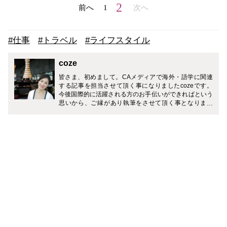
2
前へ
1
次へ
#仕事
#トラベル
#ライフスタイル
coze
皆さま、初めまして。CAメディアで海外・語学に関連
する記事を担当させて頂く事になりましたcozeです。
今後国際的に活躍される方のお手伝いができればという
思いから、ご縁があり執筆をさせて頂く事となりまし
た。 私の関心事は子供の頃からほぼ海外・語学で占めて
おり、これまで夢に向かって進んで参りました。 単に語
学スキルを伸ばす事だけではなく、国際人として持つべ
きマインドや立居振舞いも含め、これから真の意味でグ
ローバル人として素敵に活躍される皆さまのお役に立て
ると良いなと考えています。 私自身が海外・語学の夢を
苦労しながらも手に入れ、海外ベースで外資系CAとし
て勤務しながら、活きた英語で経験を積んで参りまし
た。 役に立つ情報を分かり易く効率よくお伝えしていけ
たらと思っています。 どうぞ宜しくお願い致します。